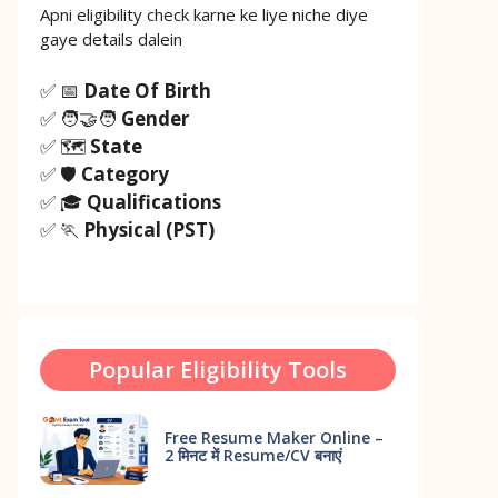
Apni eligibility check karne ke liye niche diye
gaye details dalein
✅ 📅
Date Of Birth
✅ 🧑‍🤝‍🧑
Gender
✅ 🗺️
State
✅ 🛡️
Category
✅ 🎓
Qualifications
✅ 🏃
Physical (PST)
Popular Eligibility Tools
Free Resume Maker Online –
2 मिनट में Resume/CV बनाएं