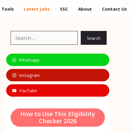
Tools
Latest Jobs
SSC
About
Contact Us
Search
Search
Whatsapp
Instagram
YouTube
How to Use This Eligibility
Checker 2026